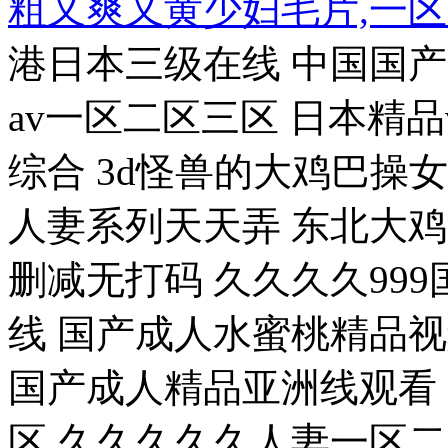
粗又爽又黄少妇毛片,一