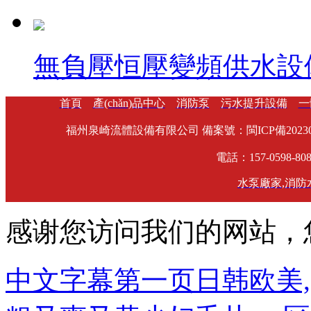
無負壓恒壓變頻供水設備產
首頁
產(chǎn)品中心
消防泵
污水提升設備
一
福州泉崎流體設備有限公司 備案號：
閩ICP備20230
電話：157-0598-8
水泵廠家
,
消防
感谢您访问我们的网站，
中文字幕第一页日韩欧美,