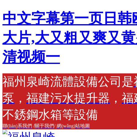
中文字幕第一页日韩
大片,大又粗又爽又黄
清视频一
福州泉崎流體設備公司是
泵
，
福建污水提升器
，
福
不銹鋼水箱等設備
聯(lián)系我們
/
關于我們
/
網(wǎng)站地圖