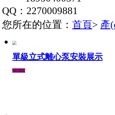
QQ：2270009881
您所在的位置：
首頁
>
產(
單級立式離心泵安裝展示
MORE