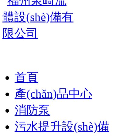
首頁
產(chǎn)品中心
消防泵
污水提升設(shè)備